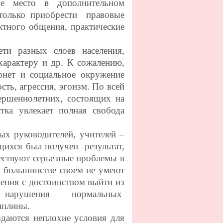
 место в дополнительном
 только приобрести правовые
ктного общения, практические
и разных слоев населения,
характеру и др. К сожалению,
рнет и социальное окружение
ть, агрессия, эгоизм. По всей
вершеннолетних, состоящих на
тка увлекает полная свобода
уководителей, учителей –
щихся был получен результат,
ществуют серьезные проблемы в
 большинстве своем не умеют
мения с достоинством выйти из
ой нарушения нормальных
иплины.
даются неплохие условия для