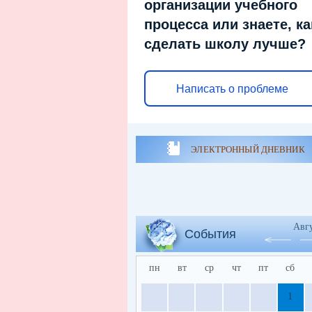
организации учебного
процесса или знаете, ка
сделать школу лучше?
Написать о проблеме
ЭЛЕКТРОННЫЙ ДНЕВНИК
Авг
События
пн
вт
ср
чт
пт
сб
1