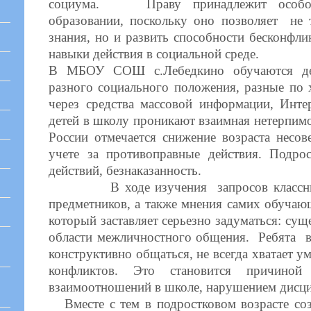
социума. Праву принадлежит особое
образовании, поскольку оно позволяет не
знания, но и развить способности бесконфли
навыки действия в социальной среде.
В МБОУ СОШ с.Лебедкино обучаются дет
разного социального положения, разные по 
через средства массовой информации, Инте
детей в школу проникают взаимная нетерпимос
России отмечается снижение возраста несо
учете за противоправные действия. Подрос
действий, безнаказанность.
В ходе изучения запросов классных р
предметников, а также мнения самих обучаю
который заставляет серьезно задуматься: су
области межличностного общения. Ребята в
конструктивно общаться, не всегда хватает у
конфликтов. Это становится причин
взаимоотношений в школе, нарушением дисц
Вместе с тем в подростковом возрасте соз