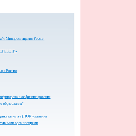
айт Минпросвещения России
СРЕЕСТР»
ьцы России
нифицированное финансирование
о образования"
енка качества (НОК) оказания
ательными организациями