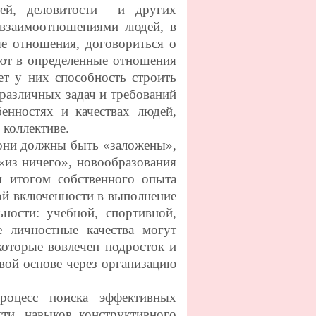
стей, деловитости и других
 взаимоотношениями людей, в
е отношения, договориться о
ют в определенные отношения
ет у них способность строить
различных задач и требований
енностях и качествах людей,
 коллективе.
 они должны быть «заложены»,
«из ничего», новообразования
 итогом собственного опыта
ной включенности в выполнение
ности: учебной, спортивной,
 личностные качества могут
 которые вовлечен подросток и
вой основе через организацию
цесс поиска эффективных
сти, навыков конструктивного