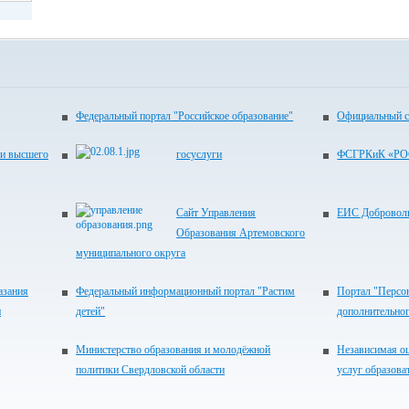
Федеральный портал "Российское образование"
Официальный с
 и высшего
госуслуги
ФСГРКиК «РО
Сайт Управления
ЕИС Добровол
Образования Артемовского
муниципального округа
азания
Федеральный информационный портал "Растим
Портал "Персо
и
детей"
дополнительног
Министерство образования и молодёжной
Независимая оц
политики Свердловской области
услуг образов