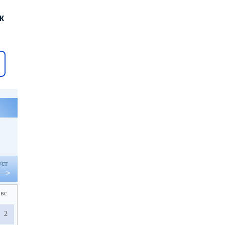
к
уст
вс
2