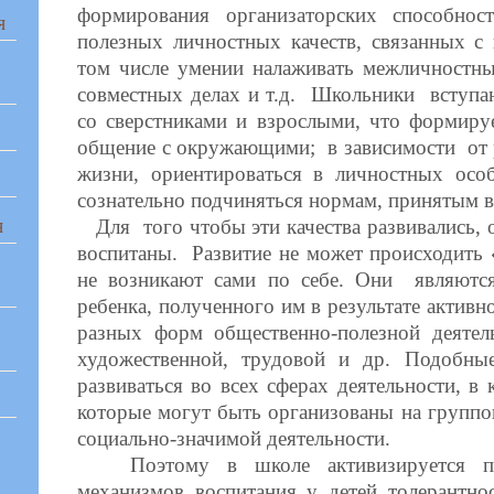
формирования организаторских способно
Я
полезных личностных качеств, связанных с
том числе умении налаживать межличностны
совместных делах и т.д. Школьники вступа
со сверстниками и взрослыми, что формиру
общение с окружающими; в зависимости от 
жизни, ориентироваться в личностных особ
сознательно подчиняться нормам, принятым в
Для того чтобы эти качества развивались,
Я
воспитаны. Развитие не может происходить 
не возникают сами по себе. Они являются
ребенка, полученного им в результате актив
разных форм общественно-полезной деятель
художественной, трудовой и др. Подобные
развиваться во всех сферах деятельности, в
которые могут быть организованы на группо
социально-значимой деятельности.
Поэтому в школе активизируется про
механизмов воспитания у детей толерантно