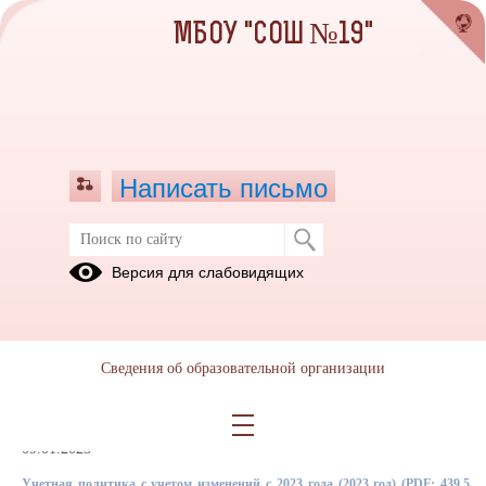
МБОУ "СОШ №19"
Написать письмо
Учетная политика бухгалтерского
Версия для слабовидящих
(бюджетного) учета
Основные
Приказы УО
положения
об учетной
Сведения об образовательной организации
УП
политике
09.01.2023
Учетная политика с учетом изменений с 2023 года (2023 год)
(PDF; 439.5