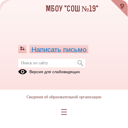
МБОУ "СОШ №19"
Написать письмо
Всероссийский конкурс юных чтецов
Версия для слабовидящих
"Живая классика"
25.02.2022
Ссылка на видео участников конкурса юных чтецов "Живая
Сведения об образовательной организации
классика"
https://cloud.mail.ru/public/Nu3i/QsbXMXnwE