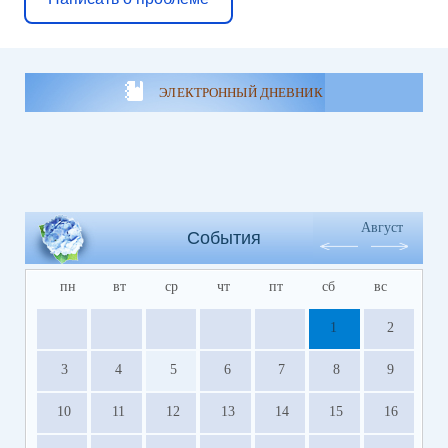
ЭЛЕКТРОННЫЙ ДНЕВНИК
Август
События
пн
вт
ср
чт
пт
сб
вс
1
2
3
4
5
6
7
8
9
10
11
12
13
14
15
16